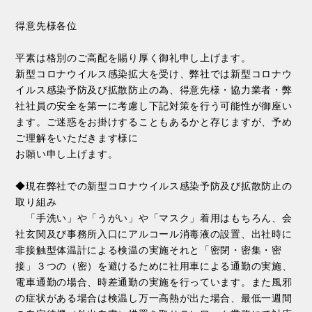
得意先様各位
平素は格別のご高配を賜り厚く御礼申し上げます。
新型コロナウイルス感染拡大を受け、弊社では新型コロナウ
イルス感染予防及び拡散防止の為、得意先様・協力業者・弊
社社員の安全を第一に考慮し下記対策を行う可能性が御座い
ます。ご迷惑をお掛けすることもあるかと存じますが、予め
ご理解をいただきます様に
お願い申し上げます。
◆現在弊社での新型コロナウイルス感染予防及び拡散防止の
取り組み
「手洗い」や「うがい」や「マスク」着用はもちろん、会
社玄関及び事務所入口にアルコール消毒液の設置、出社時に
非接触型体温計による検温の実施それと「密閉・密集・密
接」３つの（密）を避けるために社用車による通勤の実施、
電車通勤の場合、時差通勤の実施を行っています。また風邪
の症状がある場合は検温し万一高熱が出た場合、最低一週間