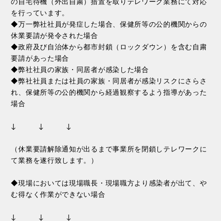
の自宅待機（外出自粛）措置を取りテレワーク業務にて対応
を行っています。
◆万一弊社社員が発症した場合、保健所等の公的機関からの
休業要請が発令された場合
◆政府及び自治体から都市封鎖（ロックダウン）を含む自粛
要請があった場合
◆弊社社員の家族・同居者が感染した場合
◆弊社社員または社員の家族・同居者が感染リスクにさらさ
れ、保健所等の公的機関から経過観察するよう指導があった
場合
↓ ↓ ↓
（休業要請解除通知が出るまで事業所を閉鎖しテレワークに
て業務を遂行致します。）
◆現場においては現場職長・現場職方より感染者が出て、や
む得なく作業ができない場合
↓ ↓ ↓